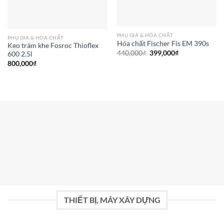
PHỤ GIA & HÓA CHẤT
PHỤ GIA & HÓA CHẤT
Hóa chất Fischer Fis EM 390s
Keo trám khe Fosroc Thioflex
Giá
Giá
440,000
₫
399,000
₫
600 2.5l
gốc
hiện
800,000
₫
là:
tại
440,000₫.
là:
399,000₫.
THIẾT BỊ, MÁY XÂY DỰNG