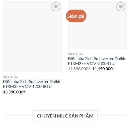
Giảm giá!
Add to
Add to
wishlist
wishlist
ĐIỀU HÒA
Điều hòa 2 chiều Inverter Daikin
FTXM25HVMV 9000BTU
Giá
Giá
12,896,000
₫
11,150,000
₫
gốc
hiện
là:
tại
ĐIỀU HÒA
12,896,000₫.
là:
Điều hòa 2 chiều Inverter Daikin
11,150,0
FTXM35HVMV 12000BTU
13,590,000
₫
CHUYÊN MỤC SẢN PHẨM