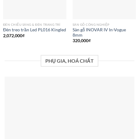
ĐÈN CHIẾU SÁNG & ĐÈN TRANG TRÍ
SÀN GỖ CÔNG NGHIỆP
Sàn gỗ INOVAR IV In-Vogue
Đèn treo trần Led PL016 Kingled
8mm
2,072,000
₫
320,000
₫
PHỤ GIA, HOÁ CHẤT