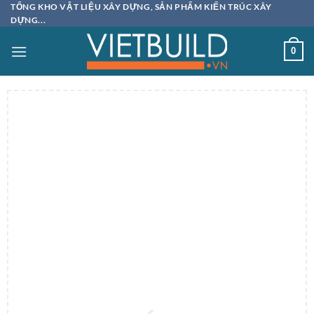
Bỏ
TỔNG KHO VẬT LIỆU XÂY DỰNG, SẢN PHẨM KIẾN TRÚC XÂY
DỰNG...
qua
nội
0
dung
Up to
50
%
off
SALE
UPTO 50%
NỘI THẤT
GIA DỤNG
TOÀN SẢN PHẨM