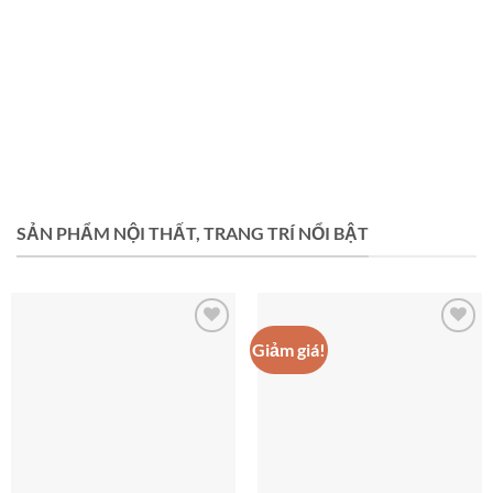
ĐÈN CHIẾU SÁNG & ĐÈN TRANG TRÍ
28 SẢN PHẨM
SÀN GỖ CÔNG NGHIỆP
13 SẢN PHẨM
SẢN PHẨM NỘI THẤT, TRANG TRÍ NỔI BẬT
Giảm giá!
Add to
Add to
wishlist
wishlist