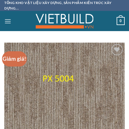
Bỏ
TỔNG KHO VẬT LIỆU XÂY DỰNG, SẢN PHẨM KIẾN TRÚC XÂY
DỰNG...
qua
nội
0
dung
Giảm giá!
Add to
wishlist