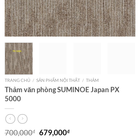
TRANG CHỦ
/
SẢN PHẨM NỘI THẤT
/
THẢM
Thảm văn phòng SUMINOE Japan PX
5000
Giá
Giá
700,000
679,000
₫
₫
gốc
hiện