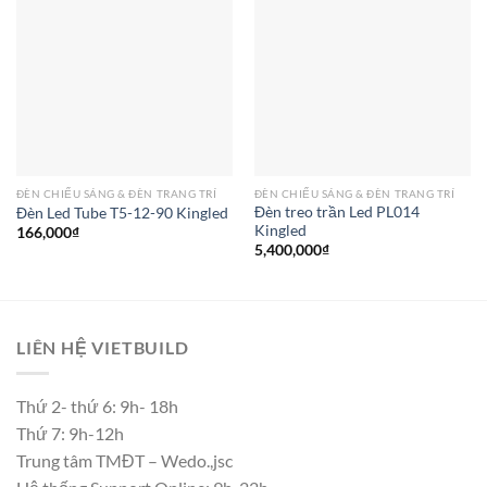
ĐÈN CHIẾU SÁNG & ĐÈN TRANG TRÍ
ĐÈN CHIẾU SÁNG & ĐÈN TRANG TRÍ
Đèn treo trần Led PL014
Đèn Led Tube T5-12-90 Kingled
Kingled
166,000
₫
5,400,000
₫
LIÊN HỆ VIETBUILD
Thứ 2- thứ 6: 9h- 18h
Thứ 7: 9h-12h
Trung tâm TMĐT – Wedo.,jsc