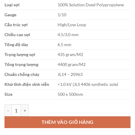
Loại sợi
100% Solution Dyed Polypropylene
là:
tại
700,000₫.
là:
Gauge
1/10
679,000₫.
Cấu trúc sợi
High/Low Loop
Chiều cao sợi
4.5/3.0 mm
Tổng độ dày
6.5 mm
Trọng lượng sợi
435 gram/M2
Tổng trọng lượng
4400 gram/M2
Chuẩn chống cháy
JL14 – 20963
Khử tĩnh điện vĩnh viễn
<1.0 kV (JLS 4406 synthetic sole)
Size
500 x 500mm
Thảm văn phòng SUMINOE Japan PX 5000 số lượng
THÊM VÀO GIỎ HÀNG