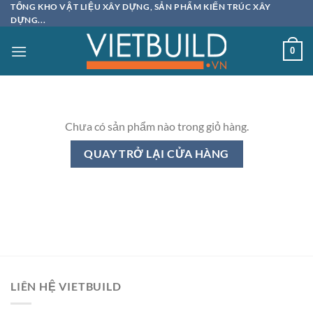
Bỏ
TỔNG KHO VẬT LIỆU XÂY DỰNG, SẢN PHẨM KIẾN TRÚC XÂY
DỰNG...
qua
nội
0
dung
Chưa có sản phẩm nào trong giỏ hàng.
QUAY TRỞ LẠI CỬA HÀNG
LIÊN HỆ VIETBUILD