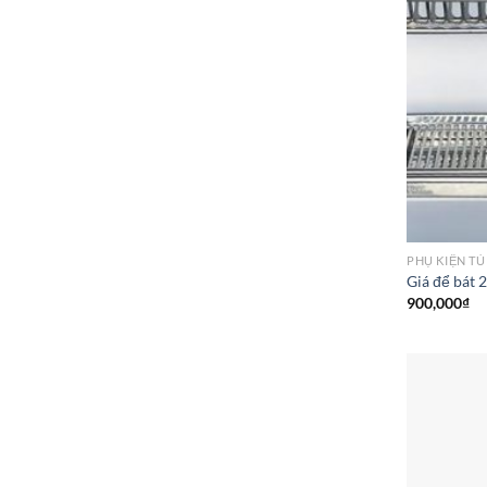
PHỤ KIỆN TỦ
Giá để bát 
900,000
₫