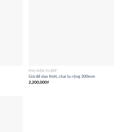
PHỤ KIỆN TỦ BẾP
Giá để dao thớt, chai lọ rộng 300mm
2,200,000
₫
Add to
wishlist