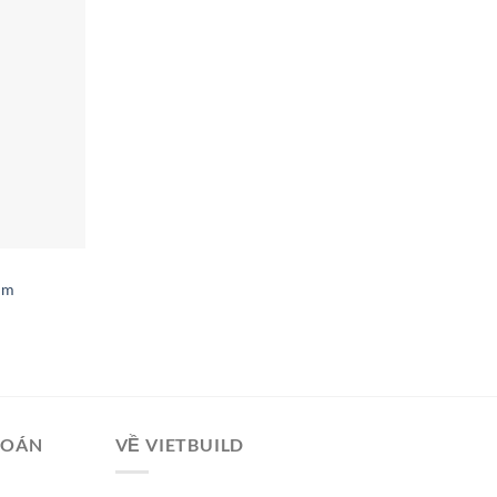
0mm
TOÁN
VỀ VIETBUILD