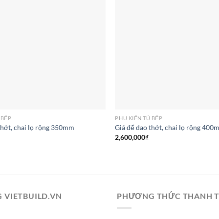
 BẾP
PHỤ KIỆN TỦ BẾP
thớt, chai lọ rộng 350mm
Giá để dao thớt, chai lọ rộng 40
2,600,000
₫
 VIETBUILD.VN
PHƯƠNG THỨC THANH 