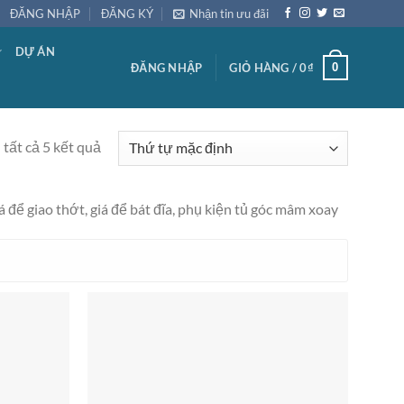
ĐĂNG NHẬP
ĐĂNG KÝ
Nhận tin ưu đãi
DỰ ÁN
0
ĐĂNG NHẬP
GIỎ HÀNG /
0
₫
 tất cả 5 kết quả
á để giao thớt, giá để bát đĩa, phụ kiện tủ góc mâm xoay
Add to
Add to
wishlist
wishlist