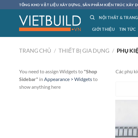
Bỏ
TỔNG KHO VẬT LIỆU XÂY DỰNG, SẢN PHẨM KIẾN TRÚC XÂY D
qua
NỘI THẤT & TRANG
nội
dung
GIỚI THIỆU
TIN TỨC
TRANG CHỦ
/
THIẾT BỊ GIA DỤNG
/
PHỤ KIỆ
You need to assign Widgets to
"Shop
Các phụ ki
Sidebar"
in
Appearance > Widgets
to
show anything here