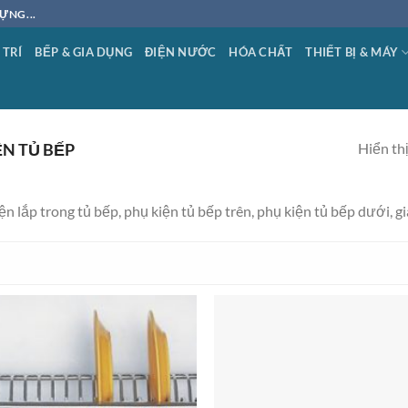
ỰNG...
 TRÍ
BẾP & GIA DỤNG
ĐIỆN NƯỚC
HÓA CHẤT
THIẾT BỊ & MÁY
Hiển thị
N TỦ BẾP
ện lắp trong tủ bếp, phụ kiện tủ bếp trên, phụ kiện tủ bếp dưới, gi
Add to
wishlist