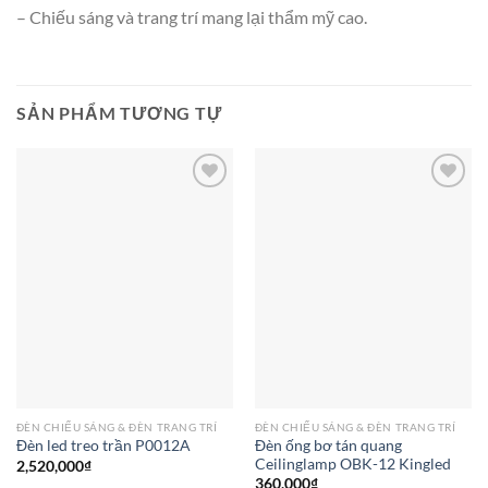
– Chiếu sáng và trang trí mang lại thẩm mỹ cao.
SẢN PHẨM TƯƠNG TỰ
Add to
Add to
wishlist
wishlist
ĐÈN CHIẾU SÁNG & ĐÈN TRANG TRÍ
ĐÈN CHIẾU SÁNG & ĐÈN TRANG TRÍ
Đèn ống bơ tán quang
Đèn led treo trần P0012A
Ceilinglamp OBK-12 Kingled
2,520,000
₫
360,000
₫