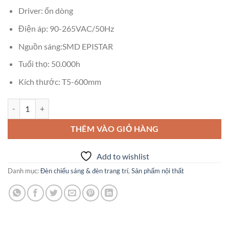
Driver: ổn dòng
Điện áp: 90-265VAC/50Hz
Nguồn sáng:SMD EPISTAR
Tuổi thọ: 50.000h
Kích thước: T5-600mm
Đèn Led Tube T5-8-60 Kingled số lượng
THÊM VÀO GIỎ HÀNG
Add to wishlist
Danh mục:
Đèn chiếu sáng & đèn trang trí
,
Sản phẩm nội thất