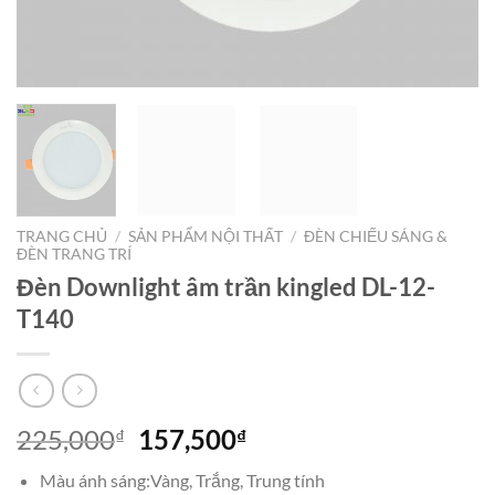
TRANG CHỦ
/
SẢN PHẨM NỘI THẤT
/
ĐÈN CHIẾU SÁNG &
ĐÈN TRANG TRÍ
Đèn Downlight âm trần kingled DL-12-
T140
Giá
Giá
225,000
157,500
₫
₫
gốc
hiện
Màu ánh sáng:Vàng, Trắng, Trung tính
là:
tại