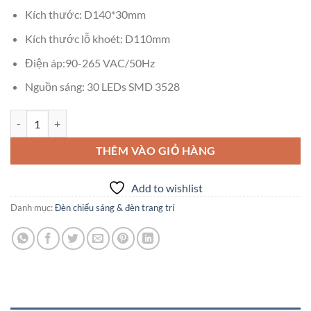
225,000₫.
là:
Kích thước: D140*30mm
157,500₫.
Kích thước lỗ khoét: D110mm
Điện áp:90-265 VAC/50Hz
Nguồn sáng: 30 LEDs SMD 3528
Đèn Downlight âm trần kingled DL-12-T140 số lượng
THÊM VÀO GIỎ HÀNG
Add to wishlist
Danh mục:
Đèn chiếu sáng & đèn trang trí