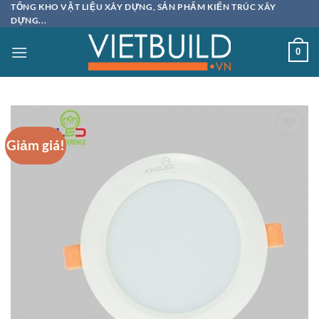
Bỏ
TỔNG KHO VẬT LIỆU XÂY DỰNG, SẢN PHẨM KIẾN TRÚC XÂY
DỰNG...
qua
nội
0
dung
Giảm giá!
Add to
wishlist