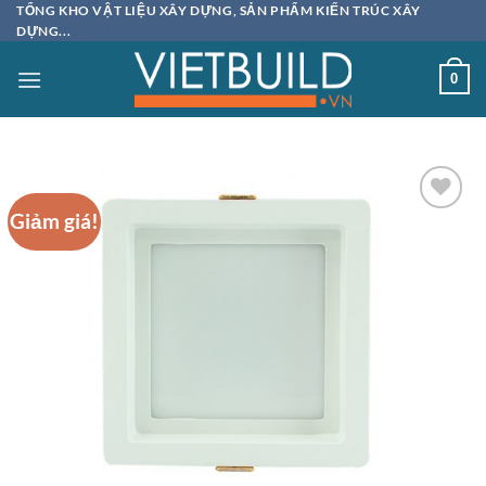
Bỏ
TỔNG KHO VẬT LIỆU XÂY DỰNG, SẢN PHẨM KIẾN TRÚC XÂY
DỰNG...
qua
nội
0
dung
Giảm giá!
Add to
wishlist