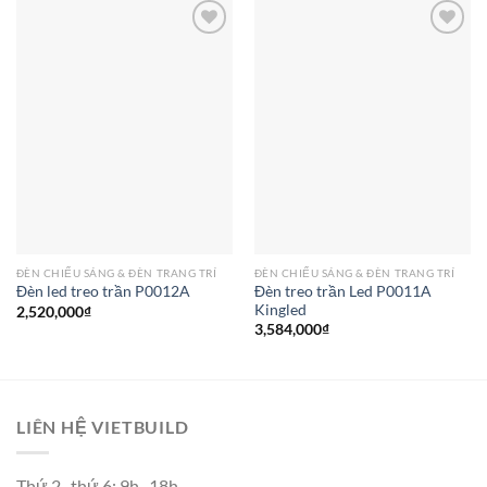
Add to
Add to
wishlist
wishlist
ĐÈN CHIẾU SÁNG & ĐÈN TRANG TRÍ
ĐÈN CHIẾU SÁNG & ĐÈN TRANG TRÍ
Đèn treo trần Led P0011A
Đèn led treo trần P0012A
Kingled
2,520,000
₫
3,584,000
₫
LIÊN HỆ VIETBUILD
Thứ 2- thứ 6: 9h- 18h