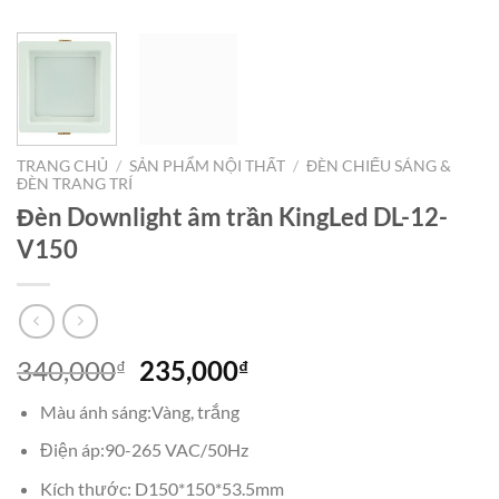
TRANG CHỦ
/
SẢN PHẨM NỘI THẤT
/
ĐÈN CHIẾU SÁNG &
ĐÈN TRANG TRÍ
Đèn Downlight âm trần KingLed DL-12-
V150
Giá
Giá
340,000
235,000
₫
₫
gốc
hiện
Màu ánh sáng:Vàng, trắng
là:
tại
340,000₫.
là:
Điện áp:90-265 VAC/50Hz
235,000₫.
Kích thước: D150*150*53.5mm