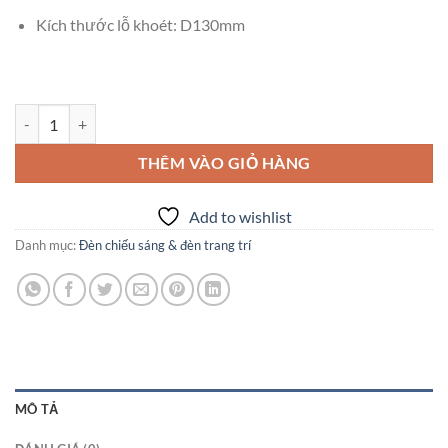
Kích thước lỗ khoét: D130mm
Đèn Downlight âm trần KingLed DL-12-V150 số lượng
THÊM VÀO GIỎ HÀNG
Add to wishlist
Danh mục:
Đèn chiếu sáng & đèn trang trí
MÔ TẢ