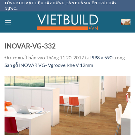
Bỏ
TỔNG KHO VẬT LIỆU XÂY DỰNG, SẢN PHẨM KIẾN TRÚC XÂY
DỰNG...
qua
nội
dung
INOVAR-VG-332
Được xuất bản vào
Tháng 11 20, 2017
tại
998 × 590
trong
Sàn gỗ INOVAR VG- Vgroove, khe V 12mm