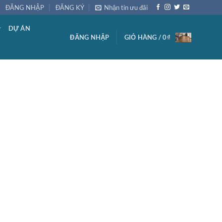
ĐĂNG NHẬP
ĐĂNG KÝ
Nhận tin ưu đãi
DỰ ÁN
ĐĂNG NHẬP
GIỎ HÀNG /
0
₫