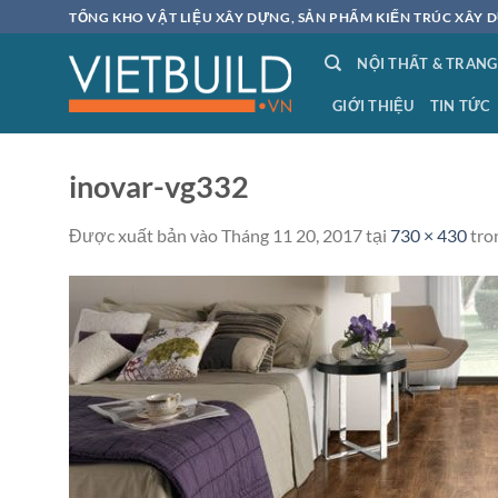
Bỏ
TỔNG KHO VẬT LIỆU XÂY DỰNG, SẢN PHẨM KIẾN TRÚC XÂY D
qua
NỘI THẤT & TRANG
nội
dung
GIỚI THIỆU
TIN TỨC
inovar-vg332
Được xuất bản vào
Tháng 11 20, 2017
tại
730 × 430
tro