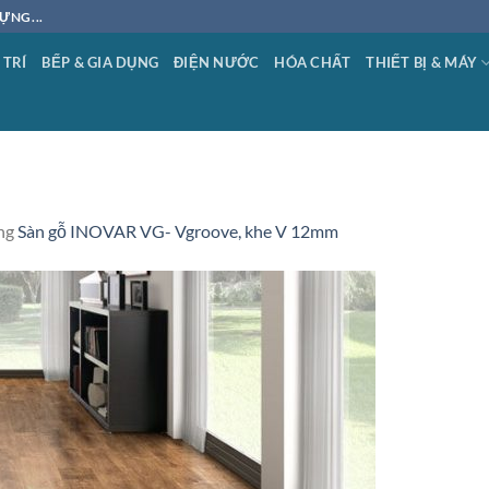
ỰNG...
 TRÍ
BẾP & GIA DỤNG
ĐIỆN NƯỚC
HÓA CHẤT
THIẾT BỊ & MÁY
ng
Sàn gỗ INOVAR VG- Vgroove, khe V 12mm