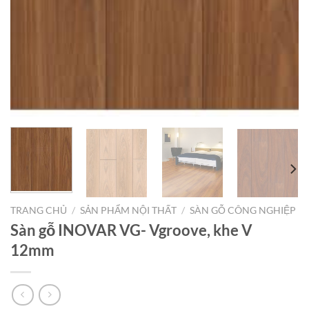
TRANG CHỦ
/
SẢN PHẨM NỘI THẤT
/
SÀN GỖ CÔNG NGHIỆP
Sàn gỗ INOVAR VG- Vgroove, khe V
12mm