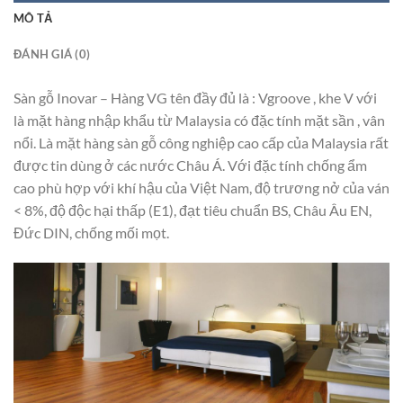
MÔ TẢ
ĐÁNH GIÁ (0)
Sàn gỗ Inovar – Hàng VG tên đầy đủ là : Vgroove , khe V với
là mặt hàng nhập khẩu từ Malaysia có đặc tính mặt sần , vân
nổi. Là mặt hàng sàn gỗ công nghiệp cao cấp của Malaysia rất
được tin dùng ở các nước Châu Á. Với đặc tính chống ẩm
cao phù hợp với khí hậu của Việt Nam, độ trương nở của ván
< 8%, độ độc hại thấp (E1), đạt tiêu chuẩn BS, Châu Âu EN,
Đức DIN, chống mối mọt.