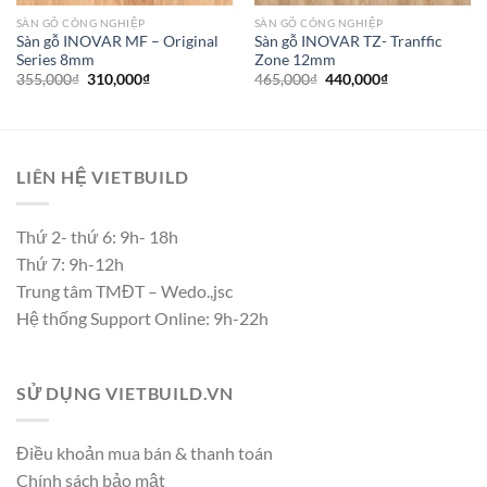
SÀN GỖ CÔNG NGHIỆP
SÀN GỖ CÔNG NGHIỆP
Sàn gỗ INOVAR MF – Original
Sàn gỗ INOVAR TZ- Tranffic
Series 8mm
Zone 12mm
Giá
Giá
Giá
Giá
355,000
₫
310,000
₫
465,000
₫
440,000
₫
gốc
hiện
gốc
hiện
là:
tại
là:
tại
355,000₫.
là:
465,000₫.
là:
310,000₫.
440,000₫.
LIÊN HỆ VIETBUILD
Thứ 2- thứ 6: 9h- 18h
Thứ 7: 9h-12h
Trung tâm TMĐT – Wedo.,jsc
Hệ thống Support Online: 9h-22h
SỬ DỤNG VIETBUILD.VN
Điều khoản mua bán & thanh toán
Chính sách bảo mật