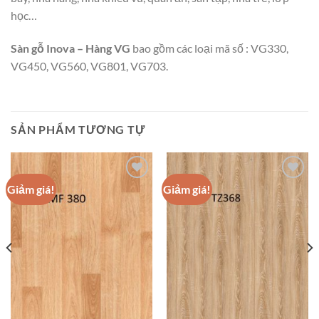
học…
Sàn gỗ Inova – Hàng VG
bao gồm các loại mã số : VG330,
VG450, VG560, VG801, VG703.
SẢN PHẨM TƯƠNG TỰ
Giảm giá!
Giảm giá!
Add to
Add to
wishlist
wishlist