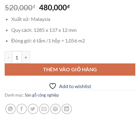
Giá
Giá
520,000
480,000
₫
₫
gốc
hiện
Xuất xứ: Malaysia
là:
tại
520,000₫.
là:
Quy cách: 1285 x 137 x 12 mm
480,000₫.
Đóng gói: 6 tấm /1 hộp = 1,056 m2
Sàn gỗ INOVAR VG- Vgroove, khe V 12mm số lượng
THÊM VÀO GIỎ HÀNG
Add to wishlist
Danh mục:
Sàn gỗ công nghiệp