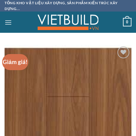
Bỏ
TỔNG KHO VẬT LIỆU XÂY DỰNG, SẢN PHẨM KIẾN TRÚC XÂY
DỰNG...
qua
nội
0
dung
Giảm giá!
Add to
wishlist