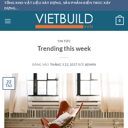
Bỏ
TỔNG KHO VẬT LIỆU XÂY DỰNG, SẢN PHẨM KIẾN TRÚC XÂY
DỰNG...
qua
nội
0
dung
TIN TỨC
Trending this week
ĐĂNG VÀO
THÁNG 3 22, 2017
BỞI
ADMIN
22
Th3