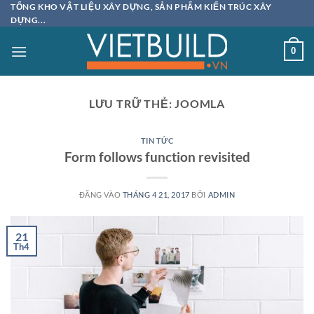
Bỏ
TỔNG KHO VẬT LIỆU XÂY DỰNG, SẢN PHẨM KIẾN TRÚC XÂY
DỰNG...
qua
nội
0
dung
LƯU TRỮ THẺ:
JOOMLA
TIN TỨC
Form follows function revisited
ĐĂNG VÀO
THÁNG 4 21, 2017
BỞI
ADMIN
21
Th4