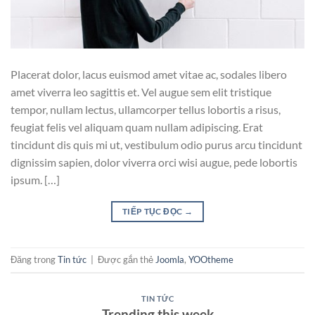
Placerat dolor, lacus euismod amet vitae ac, sodales libero
amet viverra leo sagittis et. Vel augue sem elit tristique
tempor, nullam lectus, ullamcorper tellus lobortis a risus,
feugiat felis vel aliquam quam nullam adipiscing. Erat
tincidunt dis quis mi ut, vestibulum odio purus arcu tincidunt
dignissim sapien, dolor viverra orci wisi augue, pede lobortis
ipsum. […]
TIẾP TỤC ĐỌC
→
Đăng trong
Tin tức
|
Được gắn thẻ
Joomla
,
YOOtheme
TIN TỨC
Trending this week