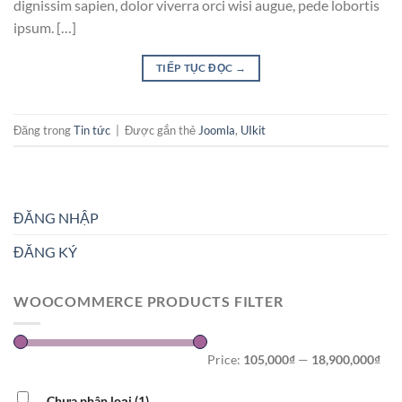
dignissim sapien, dolor viverra orci wisi augue, pede lobortis
ipsum. […]
TIẾP TỤC ĐỌC
→
Đăng trong
Tin tức
|
Được gắn thẻ
Joomla
,
UIkit
ĐĂNG NHẬP
ĐĂNG KÝ
WOOCOMMERCE PRODUCTS FILTER
Price:
105,000₫
—
18,900,000₫
Chưa phân loại
(1)