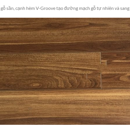
ân gỗ sần, cạnh hèm V-Groove tạo đường mạch gỗ tự nhiên và sang