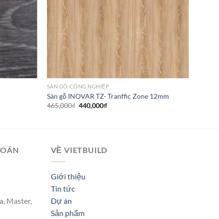
SÀN GỖ CÔNG NGHIỆP
Sàn gỗ INOVAR TZ- Tranffic Zone 12mm
Giá
Giá
465,000
₫
440,000
₫
gốc
hiện
là:
tại
465,000₫.
là:
440,000₫.
TOÁN
VỀ VIETBUILD
Giới thiệu
Tin tức
a, Master,
Dự án
Sản phẩm