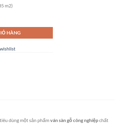
85 m2)
số lượng
IỎ HÀNG
wishlist
i tiêu dùng một sản phẩm
ván sàn gỗ công nghiệp
chất