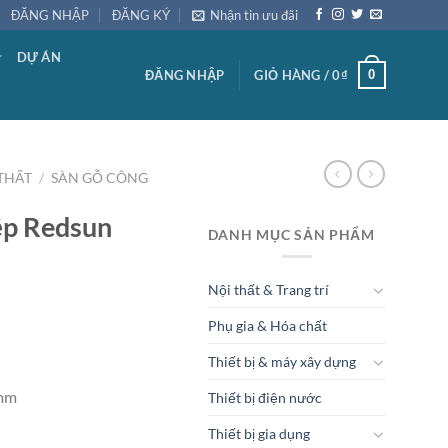
ĐĂNG NHẬP
ĐĂNG KÝ
Nhận tin ưu đãi
DỰ ÁN
0
ĐĂNG NHẬP
GIỎ HÀNG /
0
₫
THẤT
/
SÀN GỖ CÔNG
ệp Redsun
DANH MỤC SẢN PHẨM
Nội thất & Trang trí
Giá
Phụ gia & Hóa chất
hiện
Thiết bị & máy xây dựng
tại
.
là:
 mm
Thiết bị điện nước
145,000₫.
Thiết bị gia dụng