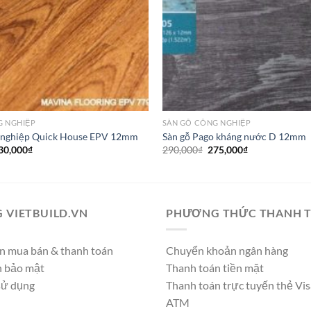
G NGHIỆP
SÀN GỖ CÔNG NGHIỆP
g nghiệp Quick House EPV 12mm
Sàn gỗ Pago kháng nước D 12mm
iá
Giá
Giá
Giá
30,000
₫
290,000
₫
275,000
₫
ốc
hiện
gốc
hiện
:
tại
là:
tại
40,000₫.
là:
290,000₫.
là:
230,000₫.
275,000₫.
 VIETBUILD.VN
PHƯƠNG THỨC THANH 
n mua bán & thanh toán
Chuyển khoản ngân hàng
h bảo mật
Thanh toán tiền mặt
sử dụng
Thanh toán trực tuyến thẻ Vis
ATM