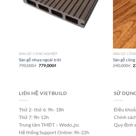
SÀN GỖ CÔNG NGHIỆP
SÀN GỖ CÔN
 12mm
Sàn gỗ nhựa ngoài trời
Sàn gỗ côn
Giá
Giá
G
790,000
₫
779,000
₫
240,000
₫
2
gốc
hiện
g
là:
tại
là
790,000₫.
là:
2
779,000₫.
LIÊN HỆ VIETBUILD
SỬ DỤNG
Thứ 2- thứ 6: 9h- 18h
Điều khoả
Thứ 7: 9h-12h
Chính sác
Trung tâm TMĐT – Wedo.,jsc
Quy định 
Hệ thống Support Online: 9h-22h