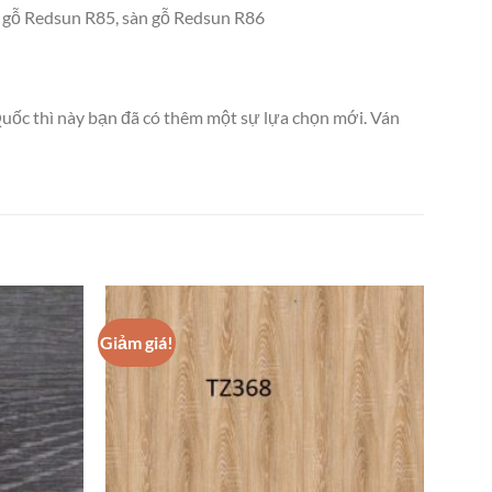
n gỗ Redsun R85, sàn gỗ Redsun R86
uốc thì này bạn đã có thêm một sự lựa chọn mới. Ván
Giảm giá!
Add to
Add to
wishlist
wishlist