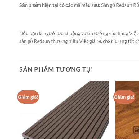
Sản phẩm hiện tại có các mã màu sau:
Sàn gỗ Redsun R81
Nếu bạn là người ưa chuộng và tin tưởng vào hàng Việt
sàn gỗ Redsun thương hiệu Việt giá rẻ, chất lượng tốt c
SẢN PHẨM TƯƠNG TỰ
Giảm giá!
Giảm giá!
dd to
Add to
shlist
wishlist