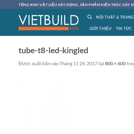
Bỏ
TỔNG KHO VẬT LIỆU XÂY DỰNG, SẢN PHẨM KIẾN TRÚC XÂY D
qua
NỘI THẤT & TRANG
nội
dung
GIỚI THIỆU
TIN TỨC
tube-t8-led-kingled
Được xuất bản vào
Tháng 11 24, 2017
tại
800 × 600
tro