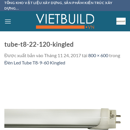
Bỏ
TỔNG KHO VẬT LIỆU XÂY DỰNG, SẢN PHẨM KIẾN TRÚC XÂY
DỰNG...
qua
nội
dung
tube-t8-22-120-kingled
Được xuất bản vào
Tháng 11 24, 2017
tại
800 × 600
trong
Đèn Led Tube T8-9-60 Kingled