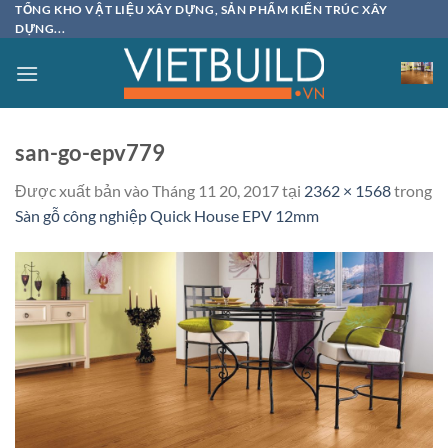
Bỏ
TỔNG KHO VẬT LIỆU XÂY DỰNG, SẢN PHẨM KIẾN TRÚC XÂY
DỰNG...
qua
nội
dung
san-go-epv779
Được xuất bản vào
Tháng 11 20, 2017
tại
2362 × 1568
trong
Sàn gỗ công nghiệp Quick House EPV 12mm