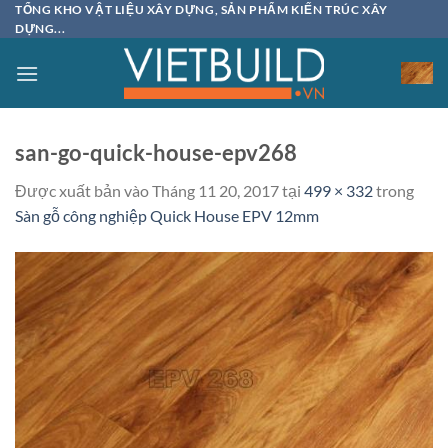
Bỏ
TỔNG KHO VẬT LIỆU XÂY DỰNG, SẢN PHẨM KIẾN TRÚC XÂY
DỰNG...
qua
nội
dung
san-go-quick-house-epv268
Được xuất bản vào
Tháng 11 20, 2017
tại
499 × 332
trong
Sàn gỗ công nghiệp Quick House EPV 12mm