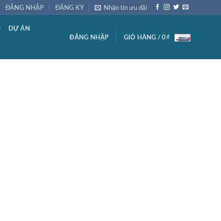
ĐĂNG NHẬP
ĐĂNG KÝ
Nhận tin ưu đãi
DỰ ÁN
ĐĂNG NHẬP
GIỎ HÀNG /
0
₫