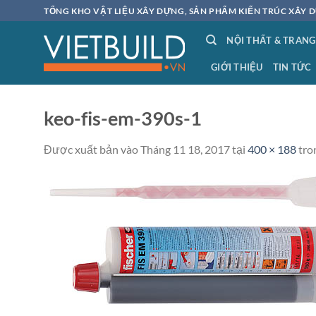
Bỏ
TỔNG KHO VẬT LIỆU XÂY DỰNG, SẢN PHẨM KIẾN TRÚC XÂY D
qua
NỘI THẤT & TRANG
nội
dung
GIỚI THIỆU
TIN TỨC
keo-fis-em-390s-1
Được xuất bản vào
Tháng 11 18, 2017
tại
400 × 188
tro