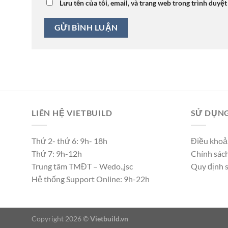
Lưu tên của tôi, email, và trang web trong trình duyệt
LIÊN HỆ VIETBUILD
SỬ DỤNG
Thứ 2- thứ 6: 9h- 18h
Điều khoả
Thứ 7: 9h-12h
Chính sác
Trung tâm TMĐT – Wedo.,jsc
Quy định 
Hệ thống Support Online: 9h-22h
Copyright 2026 ©
Vietbuild.vn