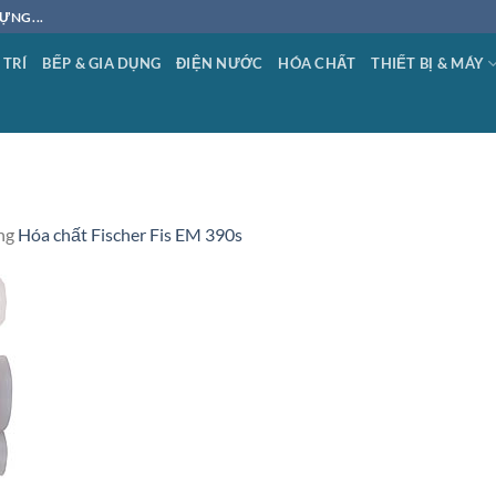
ỰNG...
 TRÍ
BẾP & GIA DỤNG
ĐIỆN NƯỚC
HÓA CHẤT
THIẾT BỊ & MÁY
ng
Hóa chất Fischer Fis EM 390s