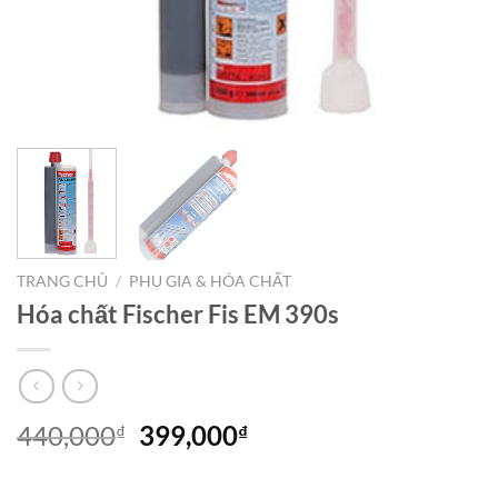
TRANG CHỦ
/
PHỤ GIA & HÓA CHẤT
Hóa chất Fischer Fis EM 390s
Giá
Giá
440,000
399,000
₫
₫
gốc
hiện
là:
tại