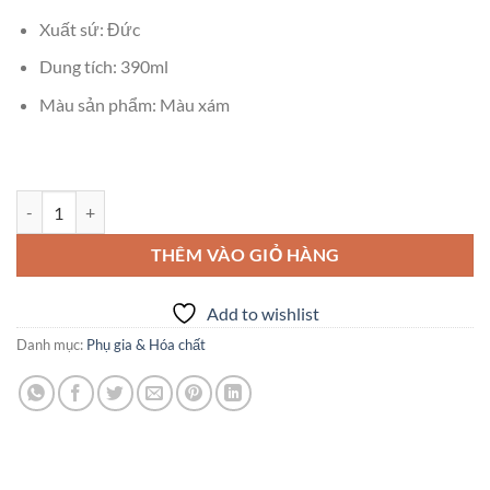
440,000₫.
là:
Xuất sứ: Đức
399,000₫.
Dung tích: 390ml
Màu sản phẩm: Màu xám
Hóa chất Fischer Fis EM 390s số lượng
THÊM VÀO GIỎ HÀNG
Add to wishlist
Danh mục:
Phụ gia & Hóa chất