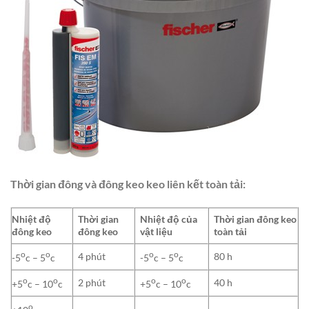
Thời gian đông và đông keo keo liên kết toàn tải:
Nhiệt độ
Thời gian
Nhiệt độ của
Thời gian đông keo
đông keo
đông keo
vật liệu
toàn tải
o
o
o
o
4 phút
80 h
-5
c – 5
c
-5
c – 5
c
o
o
o
o
2 phút
40 h
+5
c – 10
c
+5
c – 10
c
o