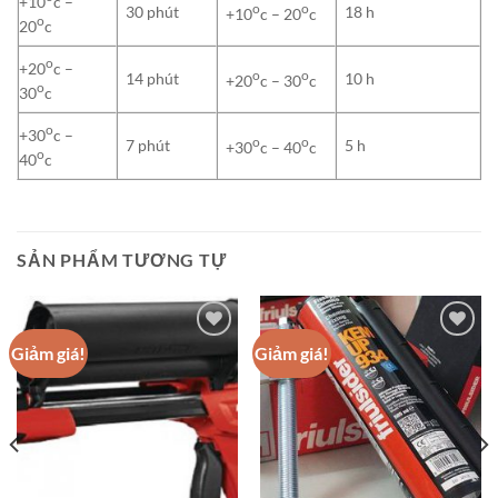
+10
c –
o
o
30 phút
18 h
+10
c – 20
c
o
20
c
o
+20
c –
o
o
14 phút
10 h
+20
c – 30
c
o
30
c
o
+30
c –
o
o
7 phút
5 h
+30
c – 40
c
o
40
c
SẢN PHẨM TƯƠNG TỰ
Giảm giá!
Giảm giá!
Add to
Add to
wishlist
wishlist