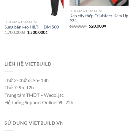
PHỤ GIA & HÓA CHẤT
Keo cấy thép Friulsider Kem Up
934
PHỤ GIA & HÓA CHẤT
Giá
Giá
600,000
₫
520,000
₫
Súng bắn keo HILTI HDM 500
gốc
hiện
Giá
Giá
1,700,000
₫
1,500,000
₫
là:
tại
gốc
hiện
600,000₫.
là:
là:
tại
520,000₫.
1,700,000₫.
là:
1,500,000₫.
LIÊN HỆ VIETBUILD
Thứ 2- thứ 6: 9h- 18h
Thứ 7: 9h-12h
Trung tâm TMĐT – Wedo.,jsc
Hệ thống Support Online: 9h-22h
SỬ DỤNG VIETBUILD.VN