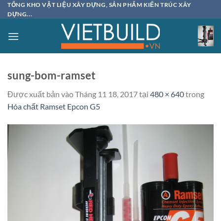
Bỏ
TỔNG KHO VẬT LIỆU XÂY DỰNG, SẢN PHẨM KIẾN TRÚC XÂY
DỰNG...
qua
nội
dung
sung-bom-ramset
Được xuất bản vào
Tháng 11 18, 2017
tại
480 × 640
trong
Hóa chất Ramset Epcon G5