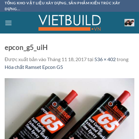
Bỏ
TỔNG KHO VẬT LIỆU XÂY DỰNG, SẢN PHẨM KIẾN TRÚC XÂY
DỰNG...
qua
nội
dung
epcon_g5_uiH
Được xuất bản vào
Tháng 11 18, 2017
tại
536 × 402
trong
Hóa chất Ramset Epcon G5