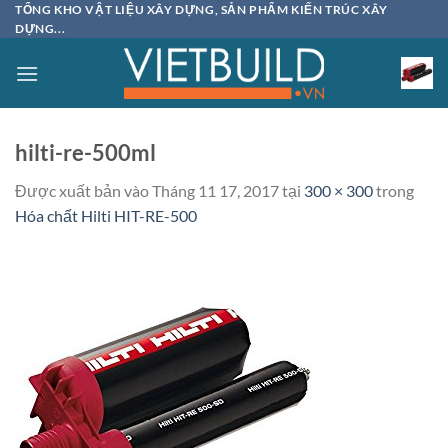
Bỏ
TỔNG KHO VẬT LIỆU XÂY DỰNG, SẢN PHẨM KIẾN TRÚC XÂY
DỰNG...
qua
nội
dung
hilti-re-500ml
Được xuất bản vào
Tháng 11 17, 2017
tại
300 × 300
trong
Hóa chất Hilti HIT-RE-500