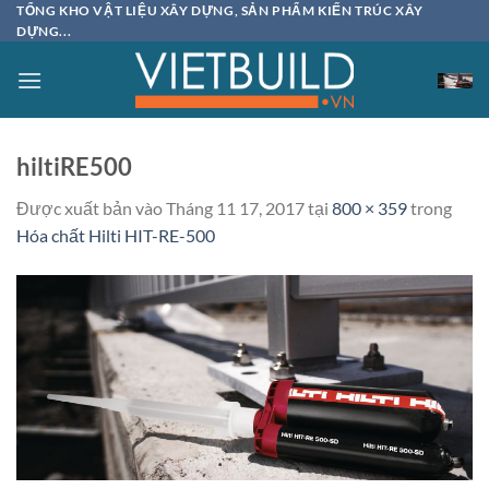
Bỏ
TỔNG KHO VẬT LIỆU XÂY DỰNG, SẢN PHẨM KIẾN TRÚC XÂY
DỰNG...
qua
nội
dung
hiltiRE500
Được xuất bản vào
Tháng 11 17, 2017
tại
800 × 359
trong
Hóa chất Hilti HIT-RE-500