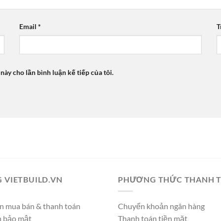
Email
*
T
 này cho lần bình luận kế tiếp của tôi.
 VIETBUILD.VN
PHƯƠNG THỨC THANH 
n mua bán & thanh toán
Chuyển khoản ngân hàng
h bảo mật
Thanh toán tiền mặt