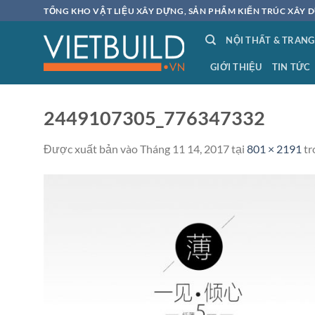
Bỏ
TỔNG KHO VẬT LIỆU XÂY DỰNG, SẢN PHẨM KIẾN TRÚC XÂY D
qua
NỘI THẤT & TRANG
nội
dung
GIỚI THIỆU
TIN TỨC
2449107305_776347332
Được xuất bản vào
Tháng 11 14, 2017
tại
801 × 2191
tr