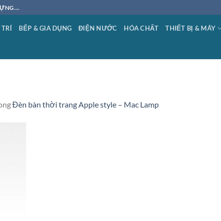
ỰNG...
 TRÍ
BẾP & GIA DỤNG
ĐIỆN NƯỚC
HÓA CHẤT
THIẾT BỊ & MÁY
ong
Đèn bàn thời trang Apple style – Mac Lamp