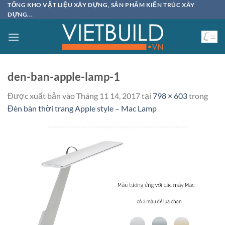
Bỏ
TỔNG KHO VẬT LIỆU XÂY DỰNG, SẢN PHẨM KIẾN TRÚC XÂY
DỰNG...
qua
nội
dung
den-ban-apple-lamp-1
Được xuất bản vào
Tháng 11 14, 2017
tại
798 × 603
trong
Đèn bàn thời trang Apple style – Mac Lamp