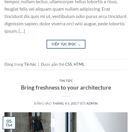
tempor, nullam lectus, ullamcorper tellus lobortis a risus,
feugiat felis vel aliquam quam nullam adipiscing. Erat
tincidunt dis quis mi ut, vestibulum odio purus arcu tincidunt
dignissim sapien, dolor viverra orci wisi augue, pede lobortis
ipsum. […]
TIẾP TỤC ĐỌC
→
Đăng trong
Tin tức
|
Được gắn thẻ
CSS
,
HTML
TIN TỨC
Bring freshness to your architecture
ĐĂNG VÀO
THÁNG 4 5, 2017
BỞI
ADMIN
05
Th4