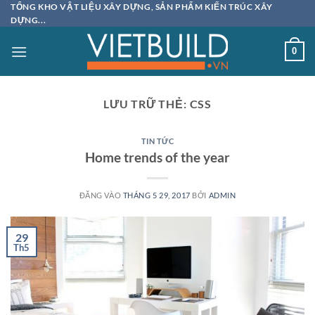
Bỏ
TỔNG KHO VẬT LIỆU XÂY DỰNG, SẢN PHẨM KIẾN TRÚC XÂY
DỰNG...
qua
nội
0
dung
LƯU TRỮ THẺ:
CSS
TIN TỨC
Home trends of the year
ĐĂNG VÀO
THÁNG 5 29, 2017
BỞI
ADMIN
29
Th5