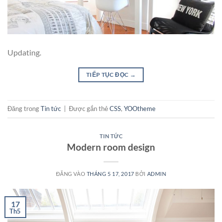
Updating.
TIẾP TỤC ĐỌC
→
Đăng trong
Tin tức
|
Được gắn thẻ
CSS
,
YOOtheme
TIN TỨC
Modern room design
ĐĂNG VÀO
THÁNG 5 17, 2017
BỞI
ADMIN
17
Th5