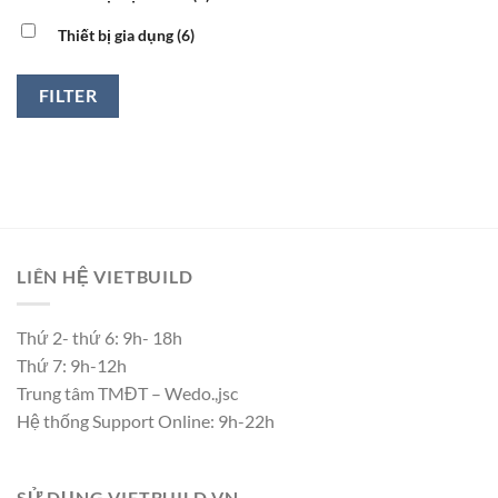
Thiết bị gia dụng
(6)
FILTER
LIÊN HỆ VIETBUILD
Thứ 2- thứ 6: 9h- 18h
Thứ 7: 9h-12h
Trung tâm TMĐT – Wedo.,jsc
Hệ thống Support Online: 9h-22h
SỬ DỤNG VIETBUILD.VN