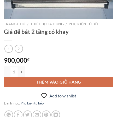
TRANG CHỦ
/
THIẾT BỊ GIA DỤNG
/
PHỤ KIỆN TỦ BẾP
Giá để bát 2 tầng có khay
900,000
₫
Giá để bát 2 tầng có khay số lượng
THÊM VÀO GIỎ HÀNG
Add to wishlist
Danh mục:
Phụ kiện tủ bếp