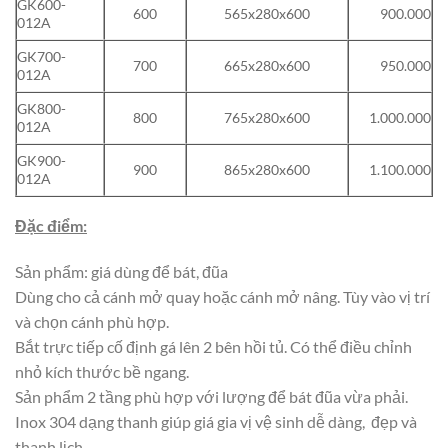
GK600-
600
565x280x600
900.000
012A
GK700-
700
665x280x600
950.000
012A
GK800-
800
765x280x600
1.000.000
012A
GK900-
900
865x280x600
1.100.000
012A
Đặc điểm:
Sản phẩm: giá dùng để bát, đũa
Dùng cho cả cánh mở quay hoặc cánh mở nâng. Tùy vào vị trí
và chọn cánh phù hợp.
Bắt trực tiếp cố định gá lên 2 bên hồi tủ. Có thể điều chỉnh
nhỏ kích thước bề ngang.
Sản phẩm 2 tầng phù hợp với lượng để bát đũa vừa phải.
Inox 304 dạng thanh giúp giá gia vị vệ sinh dễ dàng, đẹp và
thanh lịch.