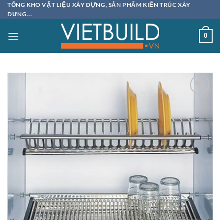
Bỏ
TỔNG KHO VẬT LIỆU XÂY DỰNG, SẢN PHẨM KIẾN TRÚC XÂY
DỰNG...
qua
nội
0
dung
Add to
wishlist