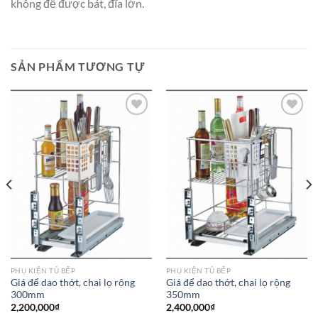
không để được bát, đĩa lớn.
SẢN PHẨM TƯƠNG TỰ
Add to
Add to
wishlist
wishlist
PHỤ KIỆN TỦ BẾP
PHỤ KIỆN TỦ BẾP
Giá để dao thớt, chai lọ rộng
Giá để dao thớt, chai lọ rộng
300mm
350mm
2,200,000
₫
2,400,000
₫