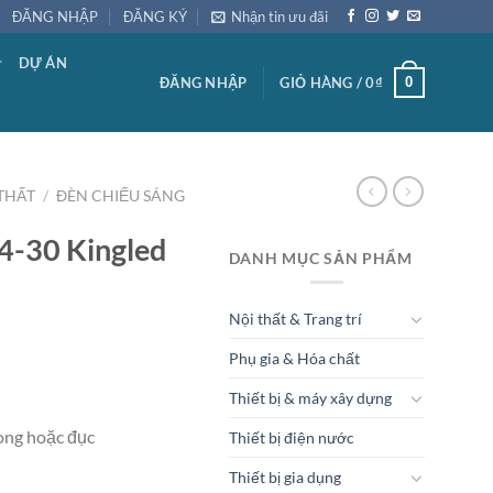
ĐĂNG NHẬP
ĐĂNG KÝ
Nhận tin ưu đãi
DỰ ÁN
0
ĐĂNG NHẬP
GIỎ HÀNG /
0
₫
THẤT
/
ĐÈN CHIẾU SÁNG
4-30 Kingled
DANH MỤC SẢN PHẨM
Nội thất & Trang trí
Phụ gia & Hóa chất
Thiết bị & máy xây dựng
ong hoặc đục
Thiết bị điện nước
Thiết bị gia dụng