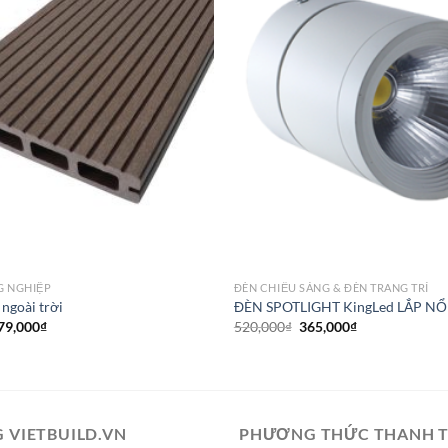
G NGHIỆP
ĐÈN CHIẾU SÁNG & ĐÈN TRANG TRÍ
ngoài trời
ĐÈN SPOTLIGHT KingLed LẮP NỔ
iá
Giá
Giá
Giá
79,000
₫
520,000
₫
365,000
₫
ốc
hiện
gốc
hiện
:
tại
là:
tại
90,000₫.
là:
520,000₫.
là:
779,000₫.
365,000₫.
 VIETBUILD.VN
PHƯƠNG THỨC THANH 