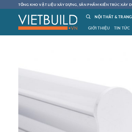
Bỏ
TỔNG KHO VẬT LIỆU XÂY DỰNG, SẢN PHẨM KIẾN TRÚC XÂY D
qua
NỘI THẤT & TRANG
nội
dung
GIỚI THIỆU
TIN TỨC