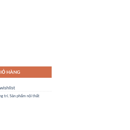
 lượng
IỎ HÀNG
wishlist
g trí
,
Sản phẩm nội thất