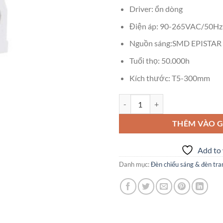
Driver: ổn dòng
Điện áp: 90-265VAC/50Hz
Nguồn sáng:SMD EPISTAR
Tuổi thọ: 50.000h
Kích thước: T5-300mm
Đèn Led Tube T5-4-30 Kingled số
THÊM VÀO G
Add to 
Danh mục:
Đèn chiếu sáng & đèn tran