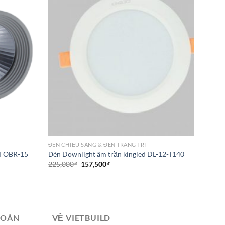
ĐÈN CHIẾU SÁNG & ĐÈN TRANG TRÍ
I OBR-15
Đèn Downlight âm trần kingled DL-12-T140
Giá
Giá
225,000
₫
157,500
₫
gốc
hiện
là:
tại
225,000₫.
là:
157,500₫.
TOÁN
VỀ VIETBUILD