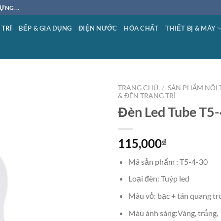
ỰNG...
 TRÍ
BẾP & GIA DỤNG
ĐIỆN NƯỚC
HÓA CHẤT
THIẾT BỊ & MÁY
TRANG CHỦ
/
SẢN PHẨM NỘI 
& ĐÈN TRANG TRÍ
Đèn Led Tube T5-
Add to
wishlist
115,000
₫
Mã sản phẩm : T5-4-30
Loại đèn: Tuýp led
Màu vỏ: bạc + tán quang tr
Màu ánh sáng:Vàng, trắng,