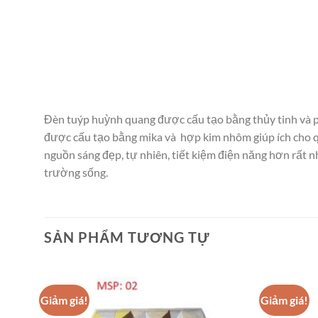
Đèn tuýp huỳnh quang được cấu tạo bằng thủy tinh và ph
được cấu tạo bằng mika và hợp kim nhôm giúp ích cho q
nguồn sáng đẹp, tự nhiên, tiết kiệm điện năng hơn rất
trường sống.
SẢN PHẨM TƯƠNG TỰ
Giảm giá!
Giảm giá!
dd to
Add to
shlist
wishlist