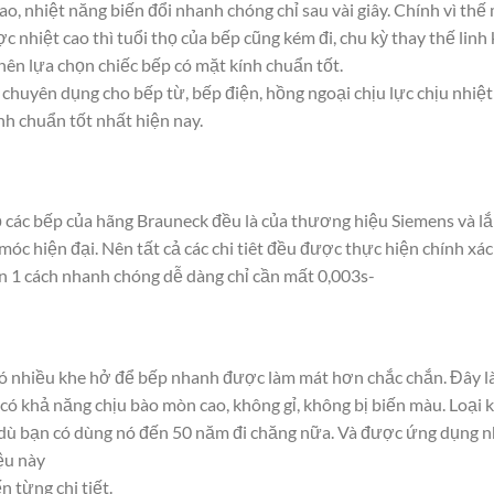
ao, nhiệt năng biến đổi nhanh chóng chỉ sau vài giây. Chính vì thế
nhiệt cao thì tuổi thọ của bếp cũng kém đi, chu kỳ thay thế linh 
nên lựa chọn chiếc bếp có mặt kính chuẩn tốt.
uyên dụng cho bếp từ, bếp điện, hồng ngoại chịu lực chịu nhiệt 
nh chuẩn tốt nhất hiện nay.
bộ các bếp của hãng Brauneck đều là của thương hiệu Siemens và l
c hiện đại. Nên tất cả các chi tiêt đều được thực hiện chính xác
 1 cách nhanh chóng dễ dàng chỉ cần mất 0,003s-
 nhiều khe hở để bếp nhanh được làm mát hơn chắc chắn. Đây là d
này có khả năng chịu bào mòn cao, không gỉ, không bị biến màu. Lo
 dù bạn có dùng nó đến 50 năm đi chăng nữa. Và được ứng dụng nh
ệu này
 từng chi tiết.