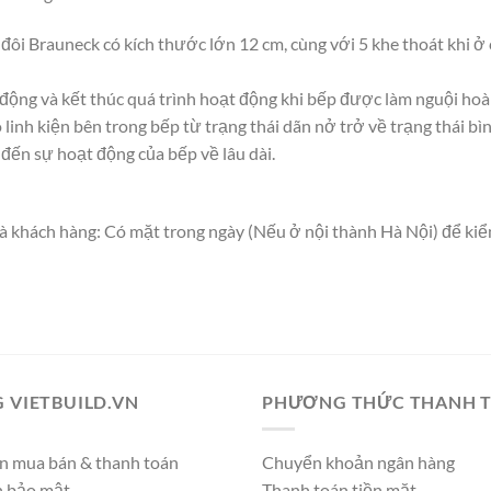
 đôi Brauneck có kích thước lớn 12 cm, cùng với 5 khe thoát khi 
động và kết thúc quá trình hoạt động khi bếp được làm nguội hoàn
 linh kiện bên trong bếp từ trạng thái dãn nở trở về trạng thái
ến sự hoạt động của bếp về lâu dài.
hách hàng: Có mặt trong ngày (Nếu ở nội thành Hà Nội) để kiểm tra
 VIETBUILD.VN
PHƯƠNG THỨC THANH 
n mua bán & thanh toán
Chuyển khoản ngân hàng
h bảo mật
Thanh toán tiền mặt