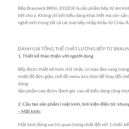
Bếp Brauneck BRNI-2032DE là sản phẩm bếp từ âm kính 
bệt chú ý. Không chỉ bởi kiểu dáng khác biệt mà còn sả
nghệ mới trong tất cả các loại bếp nhập khẩu từ Châu Â
ĐÁNH GIÁ TỔNG THỂ CHẤT LƯỢNG BẾP TỪ BRAU
1. Thiết kế thân thiện với người dùng
Bếp được thiết kế hình chữ nhật, có màu đen sang trọng
nhiệt độ đơn giản, chế độ menu lựa chọn để thay đổi ch
dụng
Sản phẩm này được đánh giá cao về kiểu dáng cũng như 
2. Cấu tạo sản phẩm ( mặt kính, linh kiện điện tử, khun
– Mặt kính:
Mặt kính đóng vai trò quan trọng nhất đối với 1 chiếc bế