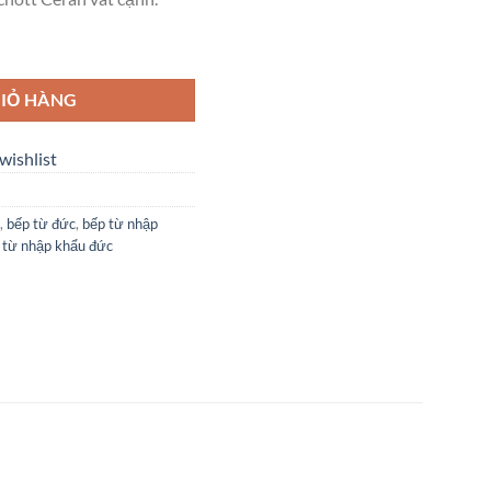
ố lượng
IỎ HÀNG
wishlist
,
bếp từ đức
,
bếp từ nhập
 từ nhập khẩu đức