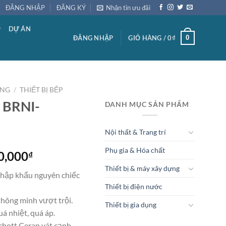
ĐĂNG NHẬP
ĐĂNG KÝ
Nhận tin ưu đãi
DỰ ÁN
0
ĐĂNG NHẬP
GIỎ HÀNG /
0
₫
ỤNG
/
THIẾT BỊ BẾP
 BRNI-
DANH MỤC SẢN PHẨM
Nội thất & Trang trí
Phụ gia & Hóa chất
Giá
0,000
₫
hiện
Thiết bị & máy xây dựng
nhập khẩu nguyên chiếc
tại
Thiết bị điện nước
0,000₫.
là:
hông minh vượt trội.
18,900,000₫.
Thiết bị gia dụng
á nhiệt, quá áp.
chott Ceran vát cạnh.