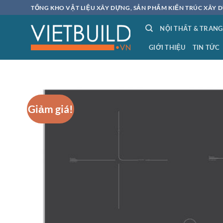
Bỏ
TỔNG KHO VẬT LIỆU XÂY DỰNG, SẢN PHẨM KIẾN TRÚC XÂY D
qua
NỘI THẤT & TRANG
nội
dung
GIỚI THIỆU
TIN TỨC
Giảm giá!