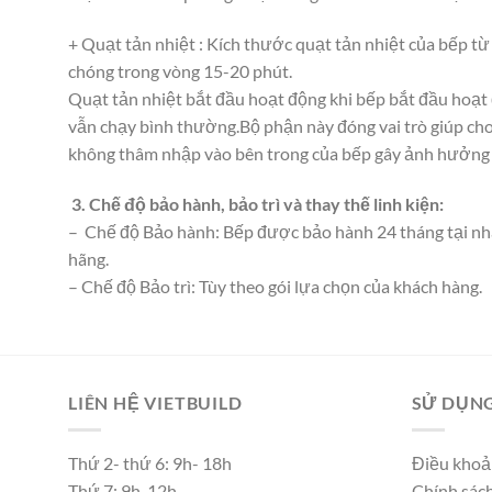
+ Quạt tản nhiệt : Kích thước quạt tản nhiệt của bếp từ
chóng trong vòng 15-20 phút.
Quạt tản nhiệt bắt đầu hoạt động khi bếp bắt đầu hoạt 
vẫn chạy bình thường.Bộ phận này đóng vai trò giúp cho
không thâm nhập vào bên trong của bếp gây ảnh hưởng đ
3. Chế độ bảo hành, bảo trì và thay thế linh kiện:
– Chế độ Bảo hành: Bếp được bảo hành 24 tháng tại nhà k
hãng.
– Chế độ Bảo trì: Tùy theo gói lựa chọn của khách hàng.
LIÊN HỆ VIETBUILD
SỬ DỤNG
Thứ 2- thứ 6: 9h- 18h
Điều khoả
Thứ 7: 9h-12h
Chính sác