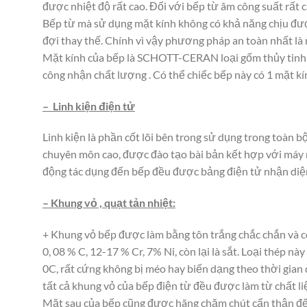
được nhiệt độ rất cao. Đối với bếp từ âm công suất rất c
Bếp từ mà sử dụng mặt kính không có khả năng chịu được 
đợi thay thế. Chính vì vậy phương pháp an toàn nhất là 
Mặt kính của bếp là SCHOTT-CERAN loại gốm thủy tinh ch
công nhận chất lượng . Có thể chiếc bếp này có 1 mặt kí
– Linh kiện điện tử
Linh kiện là phần cốt lõi bên trong sử dụng trong toàn 
chuyên môn cao, được đào tạo bài bản kết hợp với máy mó
động tác dụng đến bếp đều được bảng điện tử nhận diện
– Khung vỏ , quạt tản nhiệt:
+ Khung vỏ bếp được làm bằng tôn trắng chắc chắn và có
0, 08 % C, 12-17 % Cr, 7% Ni, còn lại là sắt. Loại thép 
0C, rất cứng không bị méo hay biến dạng theo thời gian
tất cả khung vỏ của bếp điện từ đều được làm từ chất li
Mặt sau của bếp cũng được hãng chăm chút cẩn thận đến