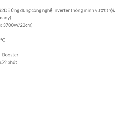
DE ứng dụng công nghệ inverter thông minh vượt trội.
rmany)
max 3700W/22cm)
5ºC
+ Booster
9h59 phút