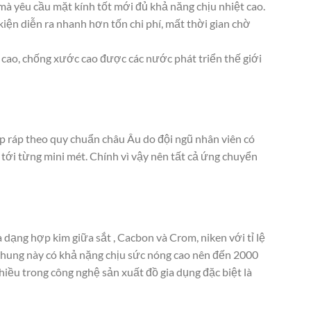
 mà yêu cầu mặt kính tốt mới đủ khả năng chịu nhiệt cao.
kiện diễn ra nhanh hơn tốn chi phí, mất thời gian chờ
cao, chống xước cao được các nước phát triển thế giới
ắp ráp theo quy chuẩn châu Âu do đội ngũ nhân viên có
 tới từng mini mét. Chính vì vậy nên tất cả ứng chuyển
ạng hợp kim giữa sắt , Cacbon và Crom, niken với tỉ lệ
ại khung này có khả nặng chịu sức nóng cao nên đến 2000
iều trong công nghệ sản xuất đồ gia dụng đặc biệt là