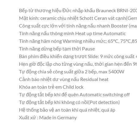
Bếp từ thương hiệu Đức nhập khẩu Brauneck BRNI-2032
Mặt kính: ceramic chịu nhiệt Schott Ceran vát cạnh(Ge
Công suất cực lớn với tính năng nấu nhanh Booster (
Tính năng nấu thông minh Heat up time Automatic
Tính năng hâm nóng Warming nhiều mức; 65ºC, 75ºC,8
Tính năng dừng bếp tạm thời Pause
Bàn phím điều khiển dạng trượt Slide: 9 mức công suất 
Hẹn giờ độc lập cho từng vùng nấu, thời gian hẹn đến 
Tự động chia sẻ công suất giữa 2 bếp, max 5400W
Cảnh báo nhiệt dư vùng nấu Residual heat
Khóa an toàn trẻ em Child lock
Tự động tắt bếp khi để quên Automatic switching off
Tự động tắt bếp khi không có nồi(Pot detection)
Hệ thống bảo vệ an toàn khi quá nhiệt, quá áp
Xuất xứ : Made in Germany