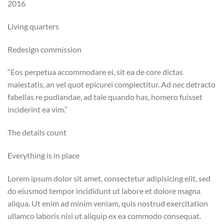
2016
Living quarters
Redesign commission
“Eos perpetua accommodare ei, sit ea de core dictas
maiestatis, an vel quot epicurei complectitur. Ad nec detracto
fabellas re pudiandae, ad tale quando has, homero fuisset
inciderint ea vim.”
The details count
Everything is in place
Lorem ipsum dolor sit amet, consectetur adipisicing elit, sed
do eiusmod tempor incididunt ut labore et dolore magna
aliqua. Ut enim ad minim veniam, quis nostrud exercitation
ullamco laboris nisi ut aliquip ex ea commodo consequat.