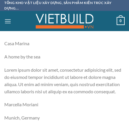
Bỏ
TỔNG KHO VẬT LIỆU XÂY DỰNG, SẢN PHẨM KIẾN TRÚC XÂY
DỰNG...
qua
nội
0
dung
Casa Marina
A home by the sea
Lorem ipsum dolor sit amet, consectetur adipisicing elit, sed
do eiusmod tempor incididunt ut labore et dolore magna
aliqua. Ut enim ad minim veniam, quis nostrud exercitation
ullamco laboris nisi ut aliquip ex ea commodo consequat.
Marcella Moriani
Munich, Germany