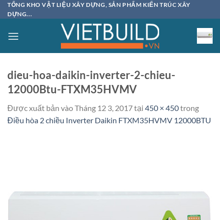
Bỏ
TỔNG KHO VẬT LIỆU XÂY DỰNG, SẢN PHẨM KIẾN TRÚC XÂY
DỰNG...
qua
nội
dung
dieu-hoa-daikin-inverter-2-chieu-
12000Btu-FTXM35HVMV
Được xuất bản vào
Tháng 12 3, 2017
tại
450 × 450
trong
Điều hòa 2 chiều Inverter Daikin FTXM35HVMV 12000BTU