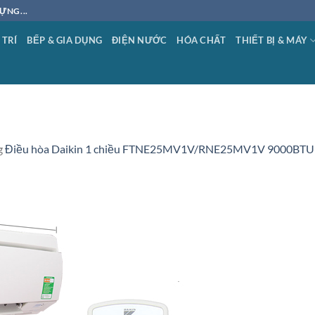
ỰNG...
 TRÍ
BẾP & GIA DỤNG
ĐIỆN NƯỚC
HÓA CHẤT
THIẾT BỊ & MÁY
g
Điều hòa Daikin 1 chiều FTNE25MV1V/RNE25MV1V 9000BTU