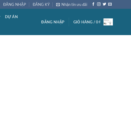
ĐĂNG NHẬP
ĐĂNG KÝ
Nhận tin ưu đãi
DỰ ÁN
ĐĂNG NHẬP
GIỎ HÀNG /
0
₫