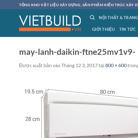
Bỏ
TỔNG KHO VẬT LIỆU XÂY DỰNG, SẢN PHẨM KIẾN TRÚC XÂY D
qua
NỘI THẤT & TRANG
nội
dung
GIỚI THIỆU
TIN TỨC
may-lanh-daikin-ftne25mv1v9-
Được xuất bản vào
Tháng 12 3, 2017
tại
800 × 600
tron