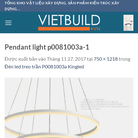
Bỏ
TỔNG KHO VẬT LIỆU XÂY DỰNG, SẢN PHẨM KIẾN TRÚC XÂY
DỰNG...
qua
nội
dung
Pendant light p0081003a-1
Được xuất bản vào
Tháng 11 27, 2017
tại
750 × 1218
trong
Đèn led treo trần P0081003a Kingled