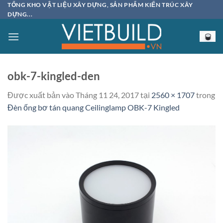
Bỏ
TỔNG KHO VẬT LIỆU XÂY DỰNG, SẢN PHẨM KIẾN TRÚC XÂY
DỰNG...
qua
nội
dung
obk-7-kingled-den
Được xuất bản vào
Tháng 11 24, 2017
tại
2560 × 1707
trong
Đèn ống bơ tán quang Ceilinglamp OBK-7 Kingled