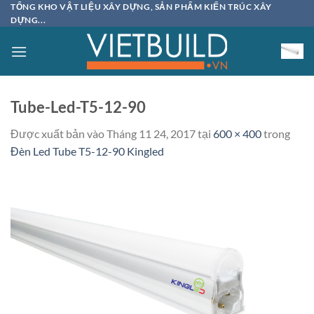
Bỏ
TỔNG KHO VẬT LIỆU XÂY DỰNG, SẢN PHẨM KIẾN TRÚC XÂY
DỰNG...
qua
nội
dung
Tube-Led-T5-12-90
Được xuất bản vào
Tháng 11 24, 2017
tại
600 × 400
trong
Đèn Led Tube T5-12-90 Kingled