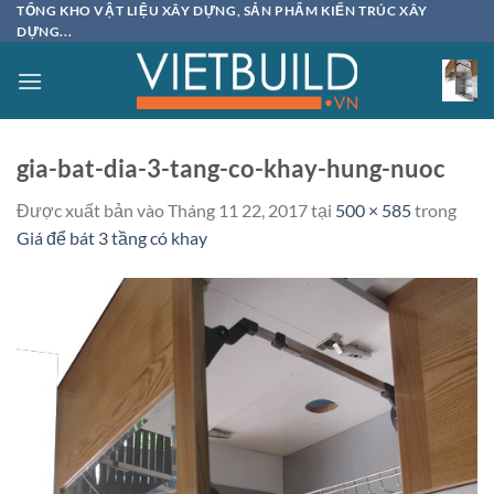
Bỏ
TỔNG KHO VẬT LIỆU XÂY DỰNG, SẢN PHẨM KIẾN TRÚC XÂY
DỰNG...
qua
nội
dung
gia-bat-dia-3-tang-co-khay-hung-nuoc
Được xuất bản vào
Tháng 11 22, 2017
tại
500 × 585
trong
Giá để bát 3 tầng có khay