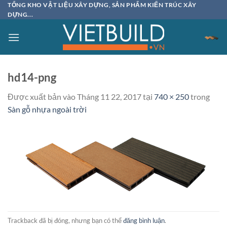
Bỏ
TỔNG KHO VẬT LIỆU XÂY DỰNG, SẢN PHẨM KIẾN TRÚC XÂY
DỰNG...
qua
nội
dung
hd14-png
Được xuất bản vào
Tháng 11 22, 2017
tại
740 × 250
trong
Sàn gỗ nhựa ngoài trời
Trackback đã bị đóng, nhưng bạn có thể
đăng bình luận
.