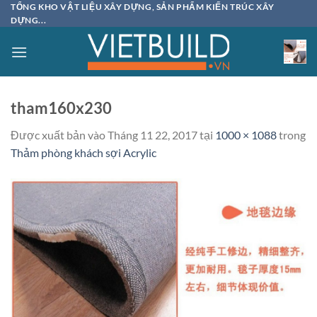
Bỏ
TỔNG KHO VẬT LIỆU XÂY DỰNG, SẢN PHẨM KIẾN TRÚC XÂY
DỰNG...
qua
nội
dung
tham160x230
Được xuất bản vào
Tháng 11 22, 2017
tại
1000 × 1088
trong
Thảm phòng khách sợi Acrylic