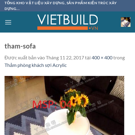
Bỏ
TỔNG KHO VẬT LIỆU XÂY DỰNG, SẢN PHẨM KIẾN TRÚC XÂY
DỰNG...
qua
nội
dung
tham-sofa
Được xuất bản vào
Tháng 11 22, 2017
tại
400 × 400
trong
Thảm phòng khách sợi Acrylic