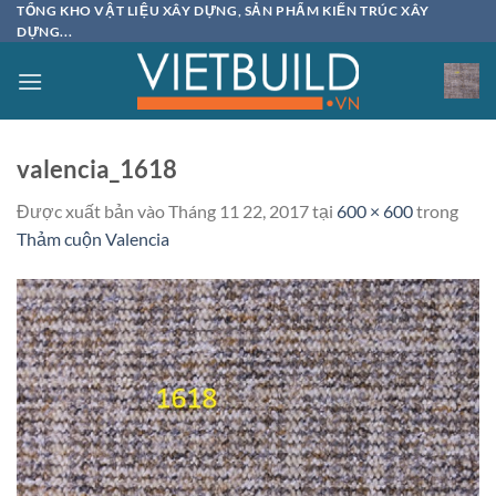
Bỏ
TỔNG KHO VẬT LIỆU XÂY DỰNG, SẢN PHẨM KIẾN TRÚC XÂY
DỰNG...
qua
nội
dung
valencia_1618
Được xuất bản vào
Tháng 11 22, 2017
tại
600 × 600
trong
Thảm cuộn Valencia