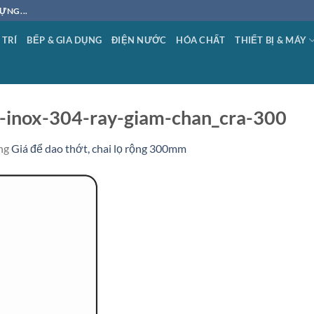
ỰNG...
 TRÍ
BẾP & GIA DỤNG
ĐIỆN NƯỚC
HÓA CHẤT
THIẾT BỊ & MÁY
i-inox-304-ray-giam-chan_cra-300
ng
Giá để dao thớt, chai lọ rộng 300mm