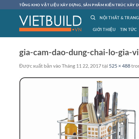
Bỏ
TỔNG KHO VẬT LIỆU XÂY DỰNG, SẢN PHẨM KIẾN TRÚC XÂY D
qua
NỘI THẤT & TRANG
nội
dung
GIỚI THIỆU
TIN TỨC
gia-cam-dao-dung-chai-lo-gia-v
Được xuất bản vào
Tháng 11 22, 2017
tại
525 × 488
tro