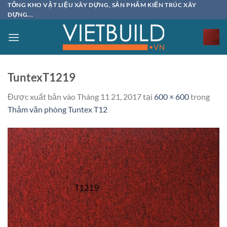
Bỏ
TỔNG KHO VẬT LIỆU XÂY DỰNG, SẢN PHẨM KIẾN TRÚC XÂY
DỰNG...
qua
nội
dung
TuntexT1219
Được xuất bản vào
Tháng 11 21, 2017
tại
600 × 600
trong
Thảm văn phòng Tuntex T12