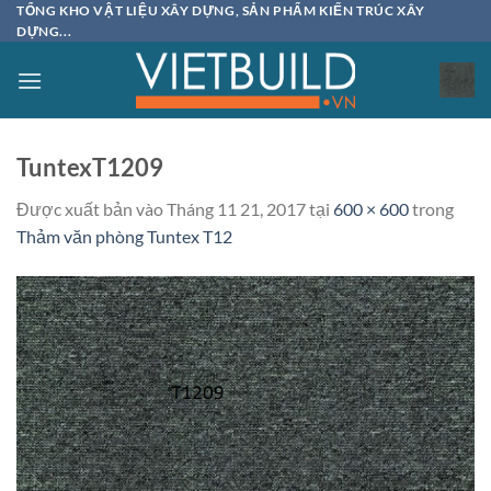
Bỏ
TỔNG KHO VẬT LIỆU XÂY DỰNG, SẢN PHẨM KIẾN TRÚC XÂY
DỰNG...
qua
nội
dung
TuntexT1209
Được xuất bản vào
Tháng 11 21, 2017
tại
600 × 600
trong
Thảm văn phòng Tuntex T12