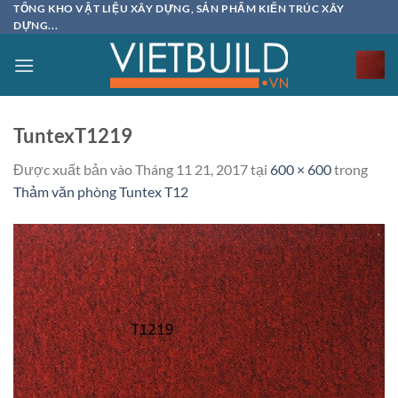
Bỏ
TỔNG KHO VẬT LIỆU XÂY DỰNG, SẢN PHẨM KIẾN TRÚC XÂY
DỰNG...
qua
nội
dung
TuntexT1219
Được xuất bản vào
Tháng 11 21, 2017
tại
600 × 600
trong
Thảm văn phòng Tuntex T12