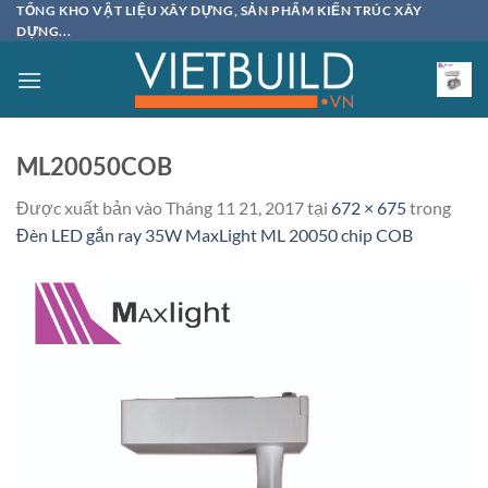
Bỏ
TỔNG KHO VẬT LIỆU XÂY DỰNG, SẢN PHẨM KIẾN TRÚC XÂY
DỰNG...
qua
nội
dung
ML20050COB
Được xuất bản vào
Tháng 11 21, 2017
tại
672 × 675
trong
Đèn LED gắn ray 35W MaxLight ML 20050 chip COB