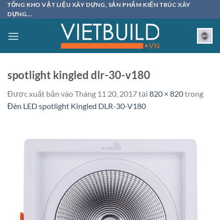
Bỏ
TỔNG KHO VẬT LIỆU XÂY DỰNG, SẢN PHẨM KIẾN TRÚC XÂY
DỰNG...
qua
nội
dung
spotlight kingled dlr-30-v180
Được xuất bản vào
Tháng 11 20, 2017
tại
820 × 820
trong
Đèn LED spotlight Kingled DLR-30-V180