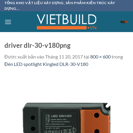
Bỏ
TỔNG KHO VẬT LIỆU XÂY DỰNG, SẢN PHẨM KIẾN TRÚC XÂY
DỰNG...
qua
nội
dung
driver dlr-30-v180png
Được xuất bản vào
Tháng 11 20, 2017
tại
800 × 600
trong
Đèn LED spotlight Kingled DLR-30-V180