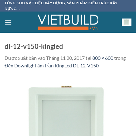
Bỏ
TỔNG KHO VẬT LIỆU XÂY DỰNG, SẢN PHẨM KIẾN TRÚC XÂY
DỰNG...
qua
nội
dung
dl-12-v150-kingled
Được xuất bản vào
Tháng 11 20, 2017
tại
800 × 600
trong
Đèn Downlight âm trần KingLed DL-12-V150