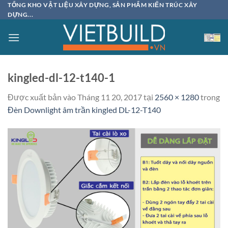
Bỏ
TỔNG KHO VẬT LIỆU XÂY DỰNG, SẢN PHẨM KIẾN TRÚC XÂY
DỰNG...
qua
nội
dung
kingled-dl-12-t140-1
Được xuất bản vào
Tháng 11 20, 2017
tại
2560 × 1280
trong
Đèn Downlight âm trần kingled DL-12-T140