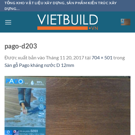
Bỏ
TỔNG KHO VẬT LIỆU XÂY DỰNG, SẢN PHẨM KIẾN TRÚC XÂY
DỰNG...
qua
nội
dung
pago-d203
Được xuất bản vào
Tháng 11 20, 2017
tại
704 × 501
trong
Sàn gỗ Pago kháng nước D 12mm